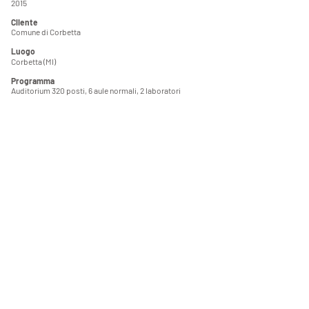
2015
Cliente
Comune di Corbetta
Luogo
Corbetta (MI)
Programma
Auditorium 320 posti, 6 aule normali, 2 laboratori
Dimensione
1.387,00 mq
Stato
Progetto
Gruppo di progettazione
Buscaglia Associati, Massimo Buscaglia, Davide
Buscaglia
Collaboratore
Riccardo Andrea Mannucci
Consulenti
STIA Studio Tecnico Ingegneri Associati Palma &
Pernechele - impianti
Servizi
DEF