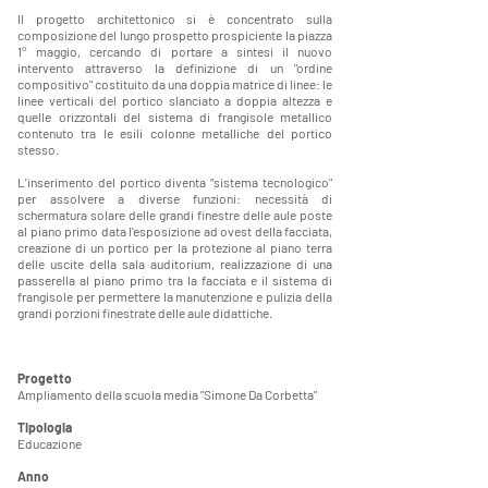
Il progetto architettonico si è concentrato sulla
composizione del lungo prospetto prospiciente la piazza
1° maggio, cercando di portare a sintesi il nuovo
intervento attraverso la definizione di un "ordine
compositivo" costituito da una doppia matrice di linee: le
linee verticali del portico slanciato a doppia altezza e
quelle orizzontali del sistema di frangisole metallico
contenuto tra le esili colonne metalliche del portico
stesso.
L'inserimento del portico diventa “sistema tecnologico"
per assolvere a diverse funzioni: necessità di
schermatura solare delle grandi finestre delle aule poste
al piano primo data l'esposizione ad ovest della facciata,
creazione di un portico per la protezione al piano terra
delle uscite della sala auditorium, realizzazione di una
passerella al piano primo tra la facciata e il sistema di
frangisole per permettere la manutenzione e pulizia della
grandi porzioni finestrate delle aule didattiche.
Progetto
Ampliamento della scuola media "Simone Da Corbetta"
Tipologia
Educazione
Anno