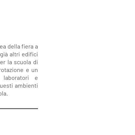
a della fiera a
ià altri edifici
er la scuola di
rotazione e un
laboratori e
questi ambienti
ola.