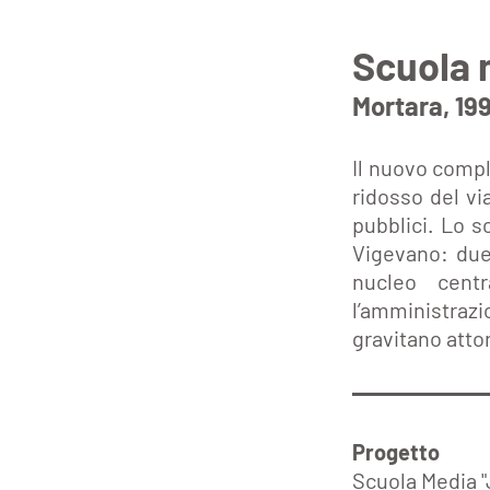
Scuola 
Mortara, 1
Il nuovo compl
ridosso del via
pubblici. Lo s
Vigevano: due
nucleo cent
l’amministrazi
gravitano atto
Progetto
Scuola Media "J