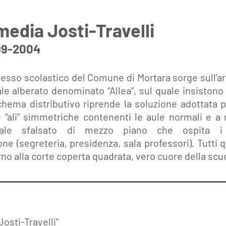
media Josti-Travelli
999-2004
esso scolastico del Comune di Mortara sorge sull’are
le alberato denominato “Allea”, sul quale insistono g
chema distributivo riprende la soluzione adottata p
 “ali” simmetriche contenenti le aule normali e a 
rale sfalsato di mezzo piano che ospita i 
one (segreteria, presidenza, sala professori). Tutti 
rno alla corte coperta quadrata, vero cuore della scu
osti-Travelli"