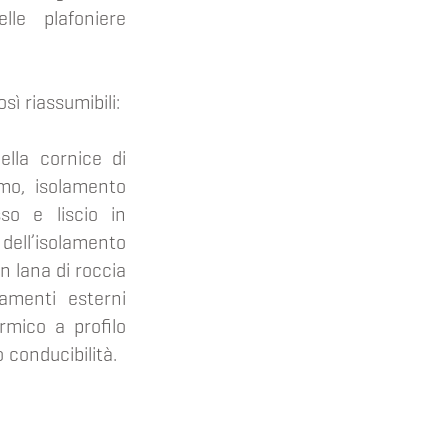
lle plafoniere
osì riassumibili:
ella cornice di
rmo, isolamento
sso e liscio in
ell’isolamento
n lana di roccia
amenti esterni
ermico a profilo
 conducibilità.