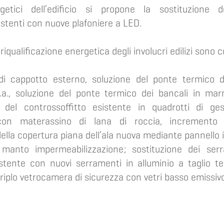
etici dell’edificio si propone la sostituzione de
istenti con nuove plafoniere a LED.
i riqualificazione energetica degli involucri edilizi sono c
di cappotto esterno, soluzione del ponte termico d
.a., soluzione del ponte termico dei bancali in ma
o del controssoffitto esistente in quadrotti di ge
on materassino di lana di roccia, incremento d
della copertura piana dell’ala nuova mediante pannello i
 manto impermeabilizzazione; sostituzione dei serr
sistente con nuovi serramenti in alluminio a taglio t
riplo vetrocamera di sicurezza con vetri basso emissivo