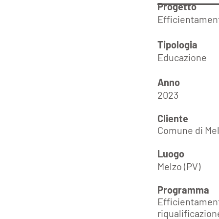
Progetto
Efficientament
Tipologi
Educazione
Anno
2023
Cliente
Comune di Me
Luogo
Melzo (PV)
​Programma
Efficientament
riqualificazion