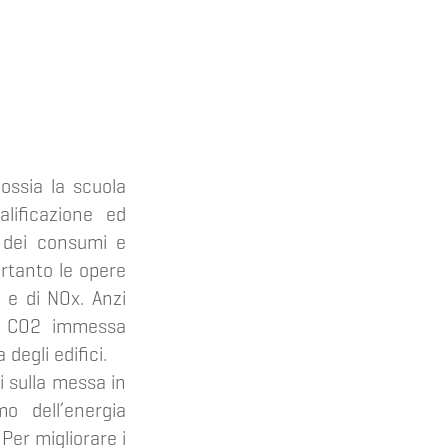
 ossia la scuola
alificazione ed
e dei consumi e
ertanto le opere
 e di NOx. Anzi
 di CO2 immessa
degli edifici.
ti sulla messa in
o dell’energia
 Per migliorare i