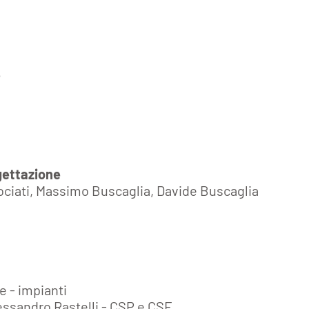
e
gettazione
ciati, Massimo Buscaglia, Davide Buscaglia
e
e - impianti
ssandro Rastelli - CSP e CSE