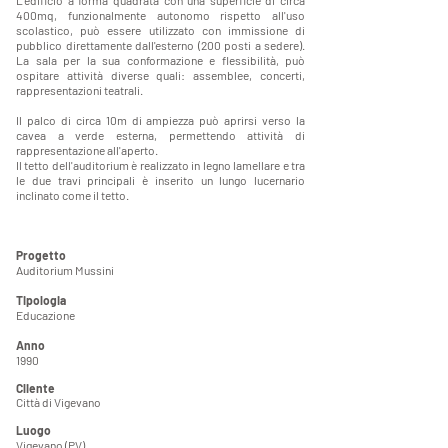
L'edificio a forma quadrata con una superficie di circa
400mq, funzionalmente autonomo rispetto all'uso
scolastico, può essere utilizzato con immissione di
pubblico direttamente dall'esterno (200 posti a sedere).
La sala per la sua conformazione e flessibilità, può
ospitare attività diverse quali: assemblee, concerti,
rappresentazioni teatrali.
Il palco di circa 10m di ampiezza può aprirsi verso la
cavea a verde esterna, permettendo attività di
rappresentazione all'aperto.
Il tetto dell'auditorium è realizzato in legno lamellare e tra
le due travi principali è inserito un lungo lucernario
inclinato come il tetto.
Progetto
Auditorium Mussini
Tipologia
Educazione
Anno
1990
Cliente
Città di Vigevano
Luogo
Vigevano (PV)